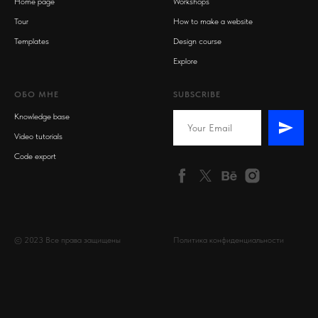
Home page
Workshops
Tour
How to make a website
Templates
Design course
Explore
ОБО МНЕ
SUBSCRIBE
Knowledge base
Video tutorials
Code export
© 2023 Все права защищены
Политика конфиденциальности