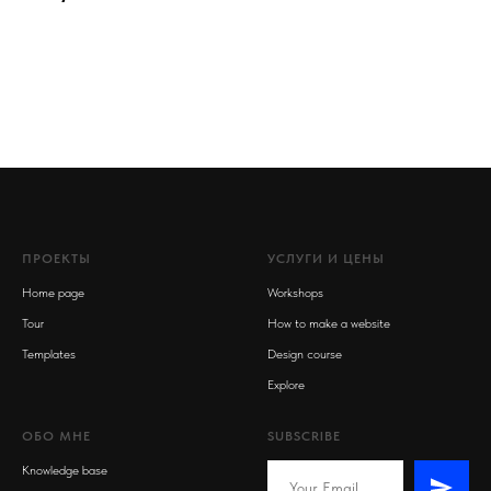
ПРОЕКТЫ
УСЛУГИ И ЦЕНЫ
Home page
Workshops
Tour
How to make a website
Templates
Design course
Explore
ОБО МНЕ
SUBSCRIBE
Knowledge base