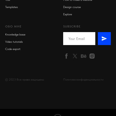
Templates
Design course
Explore
ОБО МНЕ
SUBSCRIBE
Knowledge base
Video tutorials
Code export
© 2023 Все права защищены
Политика конфиденциальности